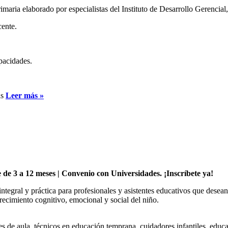
maria elaborado por especialistas del Instituto de Desarrollo Gerencia
cente.
apacidades.
as
Leer más »
le de 3 a 12 meses | Convenio con Universidades. ¡Inscríbete ya!
tegral y práctica para profesionales y asistentes educativos que desea
crecimiento cognitivo, emocional y social del niño.
ntes de aula, técnicos en educación temprana, cuidadores infantiles, ed