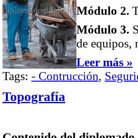
Módulo 2.
T
Módulo 3.
S
de equipos, 
Leer más »
Tags:
- Contrucción
,
Seguri
Topografía
Contenido del diplomado a