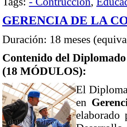
Tags:
- Contrucción
,
Educa
GERENCIA DE LA C
Duración: 18 meses (equival
Contenido del Diplomado d
(18 MÓDULOS):
El Diploma
en
Gerenc
elaborado p