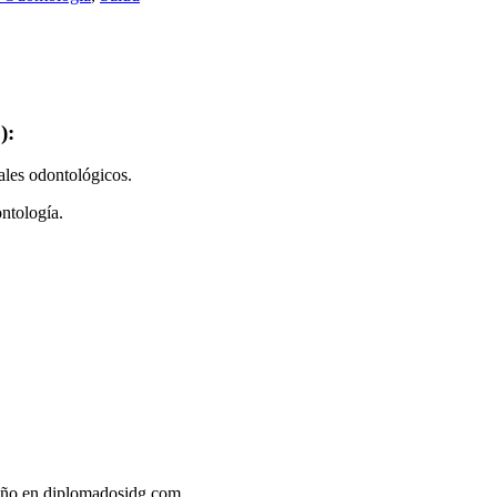
):
iales odontológicos.
ntología.
l año en diplomadosidg.com