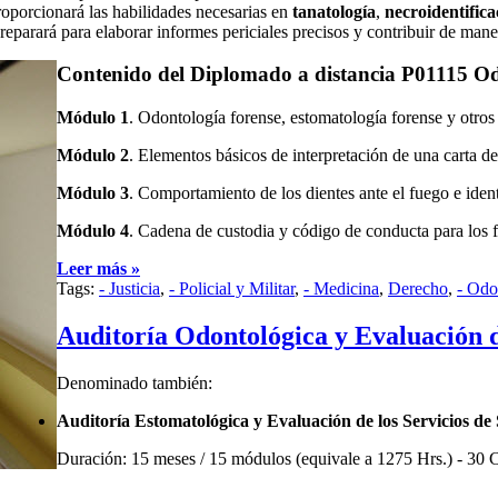
roporcionará las habilidades necesarias en
tanatología
,
necroidentifica
reparará para elaborar informes periciales precisos y contribuir de maner
Contenido del Diplomado a distancia P01115 Od
Módulo 1
. Odontología forense, estomatología forense y otros 
Módulo 2
. Elementos básicos de interpretación de una carta de
Módulo 3
. Comportamiento de los dientes ante el fuego e ident
Módulo 4
. Cadena de custodia y código de conducta para los f
Leer más »
Tags:
- Justicia
,
- Policial y Militar
,
- Medicina
,
Derecho
,
- Odo
Auditoría Odontológica y Evaluación d
Denominado también:
Auditoría Estomatológica y Evaluación de los Servicios de
Duración: 15 meses / 15 módulos (equivale a 1275 Hrs.) - 30 C