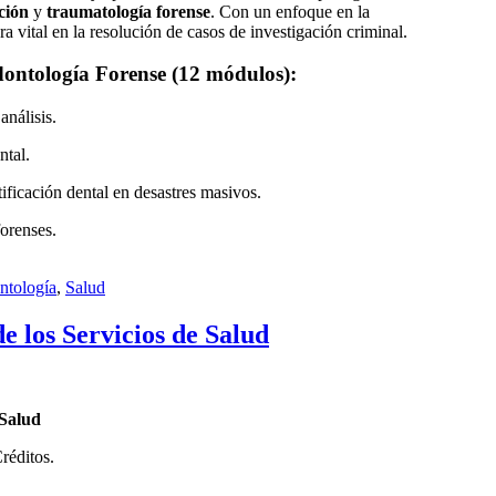
ción
y
traumatología forense
. Con un enfoque en la
a vital en la resolución de casos de investigación criminal.
ontología Forense (12 módulos):
análisis.
ntal.
ificación dental en desastres masivos.
orenses.
ntología
,
Salud
e los Servicios de Salud
 Salud
réditos.