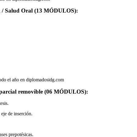
al / Salud Oral (13 MÓDULOS):
 todo el año en diplomadosidg.com
l parcial removible (06 MÓDULOS):
esis.
 eje de inserción.
ases prepotésicas.