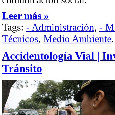
Leer más »
Tags:
- Administración
,
- M
Técnicos
,
Medio Ambiente
Accidentología Vial | In
Tránsito