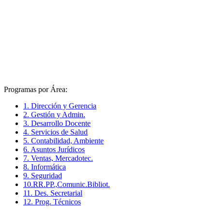
Programas por Área:
1. Dirección y Gerencia
2. Gestión y Admin.
3. Desarrollo Docente
4. Servicios de Salud
5. Contabilidad, Ambiente
6. Asuntos Jurídicos
7. Ventas, Mercadotec.
8. Informática
9. Seguridad
10.RR.PP.,Comunic.Bibliot.
11. Des. Secretarial
12. Prog. Técnicos