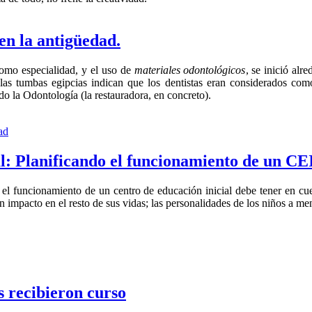
en la antigüedad.
omo especialidad, y el uso de
materiales odontológicos
, se inició alr
 las tumbas egipcias indican que los dentistas eran considerados como
o la Odontología (la restauradora, en concreto).
ad
l: Planificando el funcionamiento de un CE
r el funcionamiento de un centro de educación inicial debe tener en c
n impacto en el resto de sus vidas; las personalidades de los niños a m
s recibieron curso