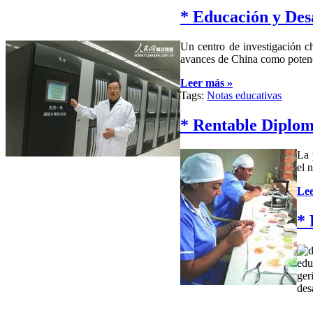
* Educación y Des
Un centro de investigación c
avances de China como potenci
Leer más »
Tags:
Notas educativas
* Rentable Dipl
La
el 
Lee
* 