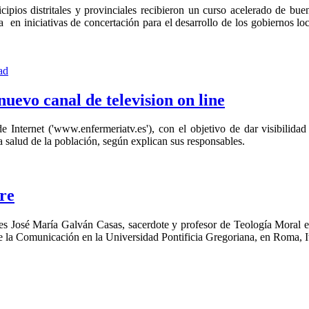
ipios distritales y provinciales recibieron un curso acelerado de b
a en iniciativas de concertación para el desarrollo de los gobiernos loc
ad
nuevo canal de television on line
Internet ('www.enfermeriatv.es'), con el objetivo de dar visibilidad 
la salud de la población, según explican sus responsables.
bre
 es José María Galván Casas, sacerdote y profesor de Teología Moral e
e la Comunicación en la Universidad Pontificia Gregoriana, en Roma, It