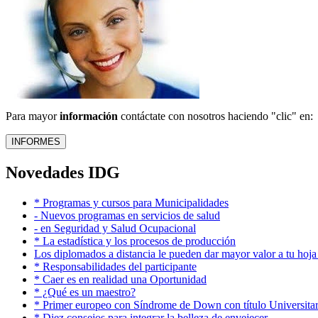
Para mayor
información
contáctate con nosotros haciendo "clic" en:
Novedades IDG
* Programas y cursos para Municipalidades
- Nuevos programas en servicios de salud
- en Seguridad y Salud Ocupacional
* La estadística y los procesos de producción
Los diplomados a distancia le pueden dar mayor valor a tu hoja
* Responsabilidades del participante
* Caer es en realidad una Oportunidad
* ¿Qué es un maestro?
* Primer europeo con Síndrome de Down con título Universitar
* Diez consejos para integrar la belleza de envejecer