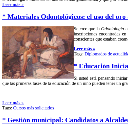
Leer más »
* Materiales Odontológicos: el uso del oro 
Se cree que la
Odontología
c
inscripciones encontradas en
conscientes que estaban creand
Leer más »
Tags:
Diplomados de actualid
* Educación Inicia
Si usted está pensando inicia
que las primeras fases de la educación de un niño pueden tener un gra
Leer más »
Tags:
Cursos más solicitados
* Gestión municipal: Candidatos a Alcalde