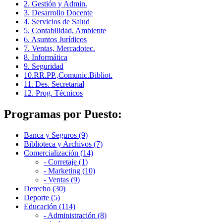
2. Gestión y Admin.
3. Desarrollo Docente
4. Servicios de Salud
5. Contabilidad, Ambiente
6. Asuntos Jurídicos
7. Ventas, Mercadotec.
8. Informática
9. Seguridad
10.RR.PP.,Comunic.Bibliot.
11. Des. Secretarial
12. Prog. Técnicos
Programas por Puesto:
Banca y Seguros (9)
Biblioteca y Archivos (7)
Comercialización (14)
- Corretaje (1)
- Marketing (10)
- Ventas (9)
Derecho (30)
Deporte (5)
Educación (114)
- Administración (8)