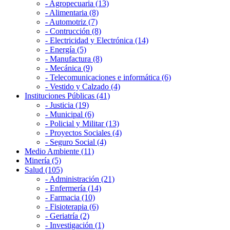
- Agropecuaria (13)
- Alimentaria (8)
- Automotriz (7)
- Contrucción (8)
- Electricidad y Electrónica (14)
- Energía (5)
- Manufactura (8)
- Mecánica (9)
- Telecomunicaciones e informática (6)
- Vestido y Calzado (4)
Instituciones Públicas (41)
- Justicia (19)
- Municipal (6)
- Policial y Militar (13)
- Proyectos Sociales (4)
- Seguro Social (4)
Medio Ambiente (11)
Minería (5)
Salud (105)
- Administración (21)
- Enfermería (14)
- Farmacia (10)
- Fisioterapia (6)
- Geriatría (2)
- Investigación (1)