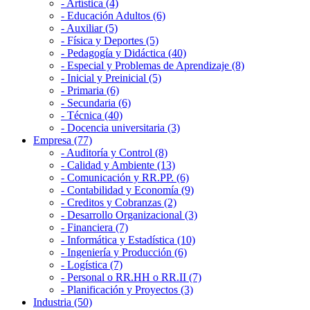
- Artística (4)
- Educación Adultos (6)
- Auxiliar (5)
- Física y Deportes (5)
- Pedagogía y Didáctica (40)
- Especial y Problemas de Aprendizaje (8)
- Inicial y Preinicial (5)
- Primaria (6)
- Secundaria (6)
- Técnica (40)
- Docencia universitaria (3)
Empresa (77)
- Auditoría y Control (8)
- Calidad y Ambiente (13)
- Comunicación y RR.PP. (6)
- Contabilidad y Economía (9)
- Creditos y Cobranzas (2)
- Desarrollo Organizacional (3)
- Financiera (7)
- Informática y Estadística (10)
- Ingeniería y Producción (6)
- Logística (7)
- Personal o RR.HH o RR.II (7)
- Planificación y Proyectos (3)
Industria (50)