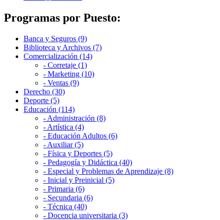
Programas por Puesto:
Banca y Seguros (9)
Biblioteca y Archivos (7)
Comercialización (14)
- Corretaje (1)
- Marketing (10)
- Ventas (9)
Derecho (30)
Deporte (5)
Educación (114)
- Administración (8)
- Artística (4)
- Educación Adultos (6)
- Auxiliar (5)
- Física y Deportes (5)
- Pedagogía y Didáctica (40)
- Especial y Problemas de Aprendizaje (8)
- Inicial y Preinicial (5)
- Primaria (6)
- Secundaria (6)
- Técnica (40)
- Docencia universitaria (3)