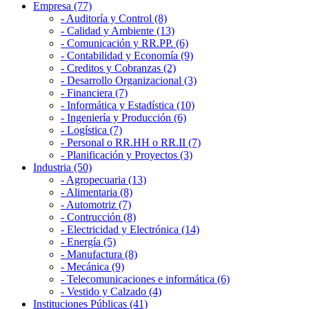
Empresa (77)
- Auditoría y Control (8)
- Calidad y Ambiente (13)
- Comunicación y RR.PP. (6)
- Contabilidad y Economía (9)
- Creditos y Cobranzas (2)
- Desarrollo Organizacional (3)
- Financiera (7)
- Informática y Estadística (10)
- Ingeniería y Producción (6)
- Logística (7)
- Personal o RR.HH o RR.II (7)
- Planificación y Proyectos (3)
Industria (50)
- Agropecuaria (13)
- Alimentaria (8)
- Automotriz (7)
- Contrucción (8)
- Electricidad y Electrónica (14)
- Energía (5)
- Manufactura (8)
- Mecánica (9)
- Telecomunicaciones e informática (6)
- Vestido y Calzado (4)
Instituciones Públicas (41)