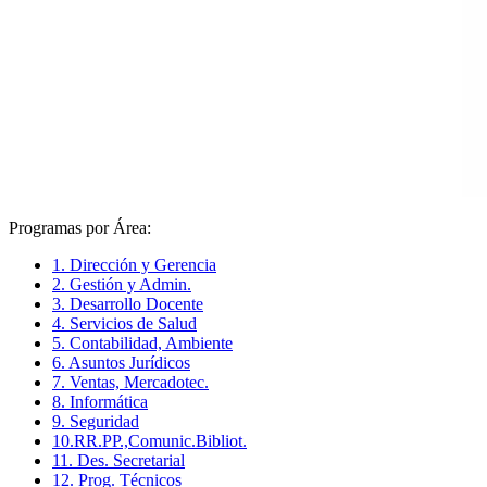
Programas por Área:
1. Dirección y Gerencia
2. Gestión y Admin.
3. Desarrollo Docente
4. Servicios de Salud
5. Contabilidad, Ambiente
6. Asuntos Jurídicos
7. Ventas, Mercadotec.
8. Informática
9. Seguridad
10.RR.PP.,Comunic.Bibliot.
11. Des. Secretarial
12. Prog. Técnicos