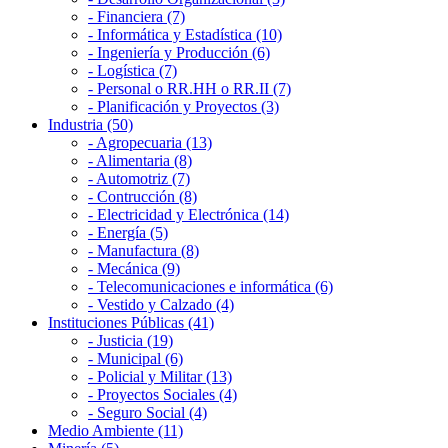
- Financiera (7)
- Informática y Estadística (10)
- Ingeniería y Producción (6)
- Logística (7)
- Personal o RR.HH o RR.II (7)
- Planificación y Proyectos (3)
Industria (50)
- Agropecuaria (13)
- Alimentaria (8)
- Automotriz (7)
- Contrucción (8)
- Electricidad y Electrónica (14)
- Energía (5)
- Manufactura (8)
- Mecánica (9)
- Telecomunicaciones e informática (6)
- Vestido y Calzado (4)
Instituciones Públicas (41)
- Justicia (19)
- Municipal (6)
- Policial y Militar (13)
- Proyectos Sociales (4)
- Seguro Social (4)
Medio Ambiente (11)