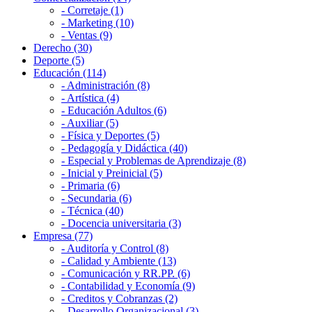
- Corretaje (1)
- Marketing (10)
- Ventas (9)
Derecho (30)
Deporte (5)
Educación (114)
- Administración (8)
- Artística (4)
- Educación Adultos (6)
- Auxiliar (5)
- Física y Deportes (5)
- Pedagogía y Didáctica (40)
- Especial y Problemas de Aprendizaje (8)
- Inicial y Preinicial (5)
- Primaria (6)
- Secundaria (6)
- Técnica (40)
- Docencia universitaria (3)
Empresa (77)
- Auditoría y Control (8)
- Calidad y Ambiente (13)
- Comunicación y RR.PP. (6)
- Contabilidad y Economía (9)
- Creditos y Cobranzas (2)
- Desarrollo Organizacional (3)