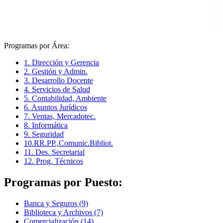
Programas por Área:
1. Dirección y Gerencia
2. Gestión y Admin.
3. Desarrollo Docente
4. Servicios de Salud
5. Contabilidad, Ambiente
6. Asuntos Jurídicos
7. Ventas, Mercadotec.
8. Informática
9. Seguridad
10.RR.PP.,Comunic.Bibliot.
11. Des. Secretarial
12. Prog. Técnicos
Programas por Puesto:
Banca y Seguros (9)
Biblioteca y Archivos (7)
Comercialización (14)