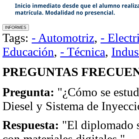
Tags:
- Automotriz
,
- Electr
Educación
,
- Técnica
,
Indus
PREGUNTAS FRECUEN
Pregunta:
"¿Cómo se estud
Diesel y Sistema de Inyecc
Respuesta:
"El diplomado s
con materiales digitales."