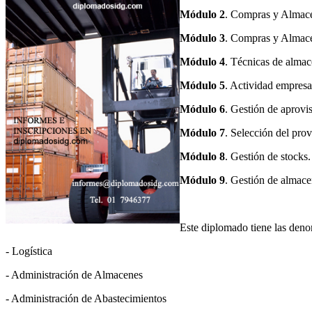
Módulo
2
. Compras y Almace
Módulo
3
. Compras y Almace
Módulo
4
. Técnicas de almac
Módulo
5
. Actividad empresar
Módulo
6
. Gestión de aprovi
Módulo
7
. Selección del pro
Módulo
8
. Gestión de stocks.
Módulo
9
. Gestión de almacen
Este diplomado tiene las den
- Logística
- Administración de Almacenes
- Administración de Abastecimientos