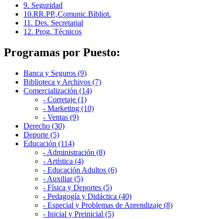
9. Seguridad
10.RR.PP.,Comunic.Bibliot.
11. Des. Secretarial
12. Prog. Técnicos
Programas por Puesto:
Banca y Seguros (9)
Biblioteca y Archivos (7)
Comercialización (14)
- Corretaje (1)
- Marketing (10)
- Ventas (9)
Derecho (30)
Deporte (5)
Educación (114)
- Administración (8)
- Artística (4)
- Educación Adultos (6)
- Auxiliar (5)
- Física y Deportes (5)
- Pedagogía y Didáctica (40)
- Especial y Problemas de Aprendizaje (8)
- Inicial y Preinicial (5)