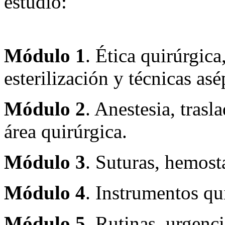
estudio:
Módulo
1
. Ética quirúrgic
esterilización y técnicas asé
Módulo
2
. Anestesia, trasl
área quirúrgica.
Módulo
3
. Suturas, hemost
Módulo
4
. Instrumentos qu
Módulo
5
. Rutinas, urgenc