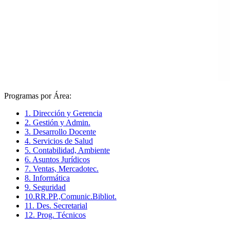
Programas por Área:
1. Dirección y Gerencia
2. Gestión y Admin.
3. Desarrollo Docente
4. Servicios de Salud
5. Contabilidad, Ambiente
6. Asuntos Jurídicos
7. Ventas, Mercadotec.
8. Informática
9. Seguridad
10.RR.PP.,Comunic.Bibliot.
11. Des. Secretarial
12. Prog. Técnicos