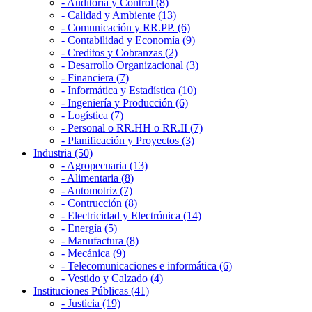
- Auditoría y Control (8)
- Calidad y Ambiente (13)
- Comunicación y RR.PP. (6)
- Contabilidad y Economía (9)
- Creditos y Cobranzas (2)
- Desarrollo Organizacional (3)
- Financiera (7)
- Informática y Estadística (10)
- Ingeniería y Producción (6)
- Logística (7)
- Personal o RR.HH o RR.II (7)
- Planificación y Proyectos (3)
Industria (50)
- Agropecuaria (13)
- Alimentaria (8)
- Automotriz (7)
- Contrucción (8)
- Electricidad y Electrónica (14)
- Energía (5)
- Manufactura (8)
- Mecánica (9)
- Telecomunicaciones e informática (6)
- Vestido y Calzado (4)
Instituciones Públicas (41)
- Justicia (19)