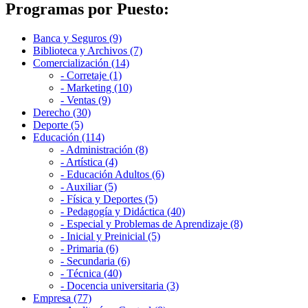
Programas por Puesto:
Banca y Seguros (9)
Biblioteca y Archivos (7)
Comercialización (14)
- Corretaje (1)
- Marketing (10)
- Ventas (9)
Derecho (30)
Deporte (5)
Educación (114)
- Administración (8)
- Artística (4)
- Educación Adultos (6)
- Auxiliar (5)
- Física y Deportes (5)
- Pedagogía y Didáctica (40)
- Especial y Problemas de Aprendizaje (8)
- Inicial y Preinicial (5)
- Primaria (6)
- Secundaria (6)
- Técnica (40)
- Docencia universitaria (3)
Empresa (77)