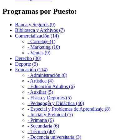
Programas por Puesto:
Banca y Seguros (9)
Biblioteca y Archivos (7)
Comercialización (14)
- Corretaje (1)
- Marketing (10)
- Ventas (9)
Derecho (30)
Deporte (5)
Educación (114)
- Administración (8)
- Artística (4)
- Educación Adultos (6)
- Auxiliar (5)
- Física y Deportes (5)
- Pedagogía y Didáctica (40)
- Especial y Problemas de Aprendizaje (8)
- Inicial y Preinicial (5)
- Primaria (6)
- Secundaria (6)
- Técnica (40)
- Docencia universitaria (3)