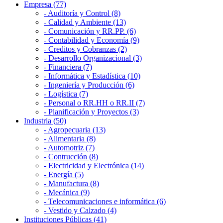
Empresa (77)
- Auditoría y Control (8)
- Calidad y Ambiente (13)
- Comunicación y RR.PP. (6)
- Contabilidad y Economía (9)
- Creditos y Cobranzas (2)
- Desarrollo Organizacional (3)
- Financiera (7)
- Informática y Estadística (10)
- Ingeniería y Producción (6)
- Logística (7)
- Personal o RR.HH o RR.II (7)
- Planificación y Proyectos (3)
Industria (50)
- Agropecuaria (13)
- Alimentaria (8)
- Automotriz (7)
- Contrucción (8)
- Electricidad y Electrónica (14)
- Energía (5)
- Manufactura (8)
- Mecánica (9)
- Telecomunicaciones e informática (6)
- Vestido y Calzado (4)
Instituciones Públicas (41)