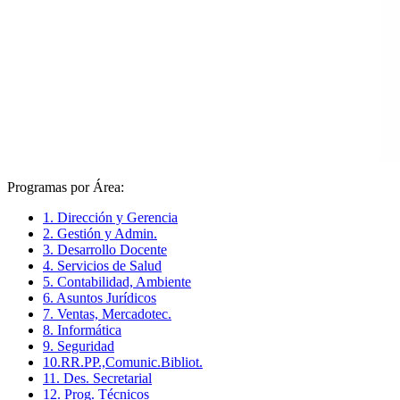
Programas por Área:
1. Dirección y Gerencia
2. Gestión y Admin.
3. Desarrollo Docente
4. Servicios de Salud
5. Contabilidad, Ambiente
6. Asuntos Jurídicos
7. Ventas, Mercadotec.
8. Informática
9. Seguridad
10.RR.PP.,Comunic.Bibliot.
11. Des. Secretarial
12. Prog. Técnicos