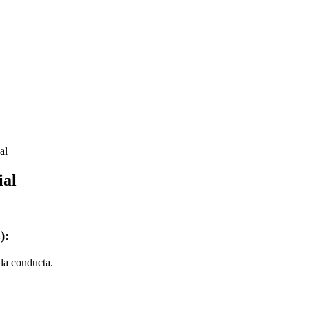
al
ial
):
 la conducta.