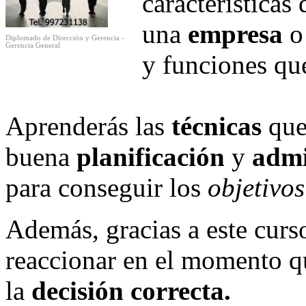
característica
una
empresa
o
Diplomado de Dirección y Gerencia -
Gerencia General
y funciones qu
Aprenderás las
técnicas
que 
buena
planificación
y
admi
para conseguir los
objetivo
Además, gracias a este curs
reaccionar en el momento q
la
decisión correcta.