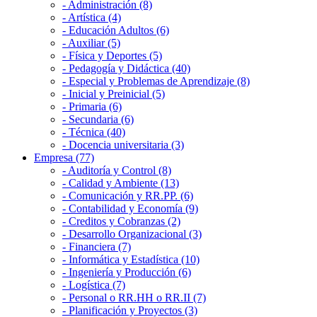
- Administración (8)
- Artística (4)
- Educación Adultos (6)
- Auxiliar (5)
- Física y Deportes (5)
- Pedagogía y Didáctica (40)
- Especial y Problemas de Aprendizaje (8)
- Inicial y Preinicial (5)
- Primaria (6)
- Secundaria (6)
- Técnica (40)
- Docencia universitaria (3)
Empresa (77)
- Auditoría y Control (8)
- Calidad y Ambiente (13)
- Comunicación y RR.PP. (6)
- Contabilidad y Economía (9)
- Creditos y Cobranzas (2)
- Desarrollo Organizacional (3)
- Financiera (7)
- Informática y Estadística (10)
- Ingeniería y Producción (6)
- Logística (7)
- Personal o RR.HH o RR.II (7)
- Planificación y Proyectos (3)