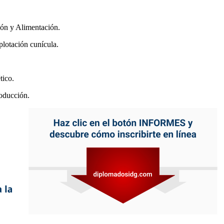
ión y Alimentación.
plotación cunícula.
tico.
roducción.