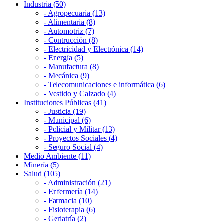
Industria (50)
- Agropecuaria (13)
- Alimentaria (8)
- Automotriz (7)
- Contrucción (8)
- Electricidad y Electrónica (14)
- Energía (5)
- Manufactura (8)
- Mecánica (9)
- Telecomunicaciones e informática (6)
- Vestido y Calzado (4)
Instituciones Públicas (41)
- Justicia (19)
- Municipal (6)
- Policial y Militar (13)
- Proyectos Sociales (4)
- Seguro Social (4)
Medio Ambiente (11)
Minería (5)
Salud (105)
- Administración (21)
- Enfermería (14)
- Farmacia (10)
- Fisioterapia (6)
- Geriatría (2)