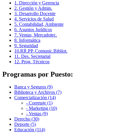
1. Dirección y Gerencia
2. Gestión y Admin.
3. Desarrollo Docente
4. Servicios de Salud
5. Contabilidad, Ambiente
6. Asuntos Jurídicos
7. Ventas, Mercadotec.
8. Informática
9. Seguridad
10.RR.PP.,Comunic.Bibliot.
11. Des. Secretarial
12. Prog. Técnicos
Programas por Puesto:
Banca y Seguros (9)
Biblioteca y Archivos (7)
Comercialización (14)
- Corretaje (1)
- Marketing (10)
- Ventas (9)
Derecho (30)
Deporte (5)
Educación (114)