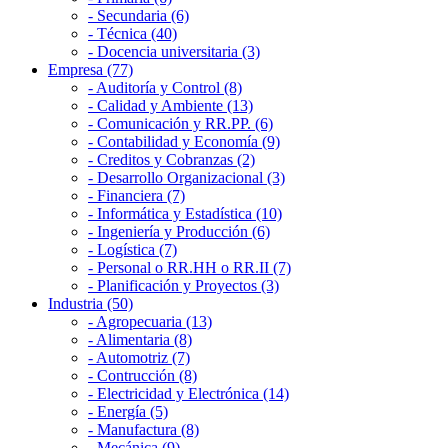
- Secundaria (6)
- Técnica (40)
- Docencia universitaria (3)
Empresa (77)
- Auditoría y Control (8)
- Calidad y Ambiente (13)
- Comunicación y RR.PP. (6)
- Contabilidad y Economía (9)
- Creditos y Cobranzas (2)
- Desarrollo Organizacional (3)
- Financiera (7)
- Informática y Estadística (10)
- Ingeniería y Producción (6)
- Logística (7)
- Personal o RR.HH o RR.II (7)
- Planificación y Proyectos (3)
Industria (50)
- Agropecuaria (13)
- Alimentaria (8)
- Automotriz (7)
- Contrucción (8)
- Electricidad y Electrónica (14)
- Energía (5)
- Manufactura (8)
- Mecánica (9)