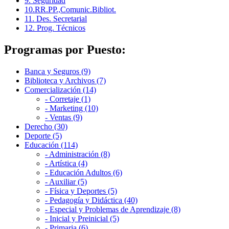
9. Seguridad
10.RR.PP.,Comunic.Bibliot.
11. Des. Secretarial
12. Prog. Técnicos
Programas por Puesto:
Banca y Seguros (9)
Biblioteca y Archivos (7)
Comercialización (14)
- Corretaje (1)
- Marketing (10)
- Ventas (9)
Derecho (30)
Deporte (5)
Educación (114)
- Administración (8)
- Artística (4)
- Educación Adultos (6)
- Auxiliar (5)
- Física y Deportes (5)
- Pedagogía y Didáctica (40)
- Especial y Problemas de Aprendizaje (8)
- Inicial y Preinicial (5)
- Primaria (6)