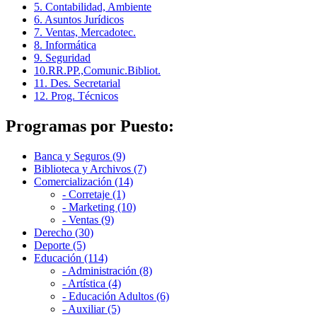
5. Contabilidad, Ambiente
6. Asuntos Jurídicos
7. Ventas, Mercadotec.
8. Informática
9. Seguridad
10.RR.PP.,Comunic.Bibliot.
11. Des. Secretarial
12. Prog. Técnicos
Programas por Puesto:
Banca y Seguros (9)
Biblioteca y Archivos (7)
Comercialización (14)
- Corretaje (1)
- Marketing (10)
- Ventas (9)
Derecho (30)
Deporte (5)
Educación (114)
- Administración (8)
- Artística (4)
- Educación Adultos (6)
- Auxiliar (5)