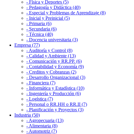
- Física y Deportes (5)
- Pedagogía y Didáctica (40)
- Especial y Problemas de Aprendizaje (8)
- Inicial y Preinicial (5)
- Primaria (6)
- Secundaria (6)
- Técnica (40)
- Docencia universitaria (3)
Empresa (77)
- Auditoría y Control (8)
- Calidad y Ambiente (13)
- Comunicación y RR.PP. (6)
- Contabilidad y Economía (9)
- Creditos y Cobranzas (2)
- Desarrollo Organizacional (3)
- Financiera (7)
- Informática y Estadística (10)
- Ingeniería y Producción (6)
- Logística (7)
- Personal o RR.HH o RR.II (7)
- Planificación y Proyectos (3)
Industria (50)
- Agropecuaria (13)
- Alimentaria (8)
- Automotriz (7)