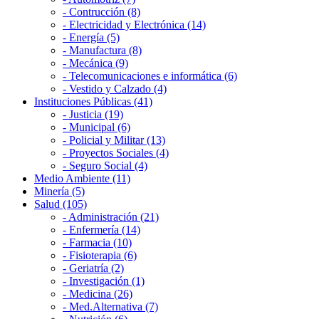
- Contrucción (8)
- Electricidad y Electrónica (14)
- Energía (5)
- Manufactura (8)
- Mecánica (9)
- Telecomunicaciones e informática (6)
- Vestido y Calzado (4)
Instituciones Públicas (41)
- Justicia (19)
- Municipal (6)
- Policial y Militar (13)
- Proyectos Sociales (4)
- Seguro Social (4)
Medio Ambiente (11)
Minería (5)
Salud (105)
- Administración (21)
- Enfermería (14)
- Farmacia (10)
- Fisioterapia (6)
- Geriatría (2)
- Investigación (1)
- Medicina (26)
- Med.Alternativa (7)