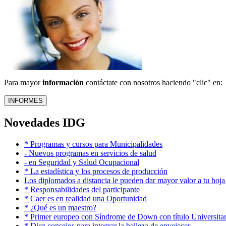
Para mayor
información
contáctate con nosotros haciendo "clic" en:
Novedades IDG
* Programas y cursos para Municipalidades
- Nuevos programas en servicios de salud
- en Seguridad y Salud Ocupacional
* La estadística y los procesos de producción
Los diplomados a distancia le pueden dar mayor valor a tu hoja
* Responsabilidades del participante
* Caer es en realidad una Oportunidad
* ¿Qué es un maestro?
* Primer europeo con Síndrome de Down con título Universitar
* Diez consejos para integrar la belleza de envejecer