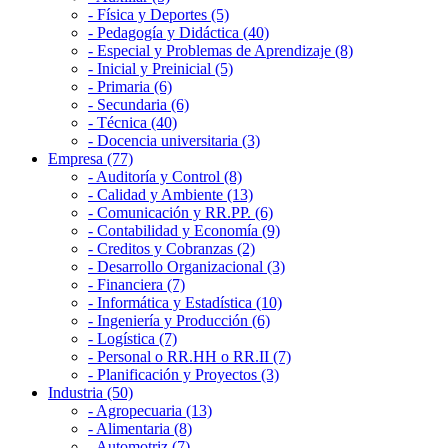
- Física y Deportes (5)
- Pedagogía y Didáctica (40)
- Especial y Problemas de Aprendizaje (8)
- Inicial y Preinicial (5)
- Primaria (6)
- Secundaria (6)
- Técnica (40)
- Docencia universitaria (3)
Empresa (77)
- Auditoría y Control (8)
- Calidad y Ambiente (13)
- Comunicación y RR.PP. (6)
- Contabilidad y Economía (9)
- Creditos y Cobranzas (2)
- Desarrollo Organizacional (3)
- Financiera (7)
- Informática y Estadística (10)
- Ingeniería y Producción (6)
- Logística (7)
- Personal o RR.HH o RR.II (7)
- Planificación y Proyectos (3)
Industria (50)
- Agropecuaria (13)
- Alimentaria (8)
- Automotriz (7)