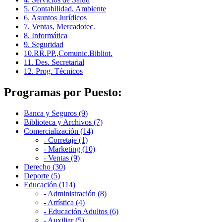
5. Contabilidad, Ambiente
6. Asuntos Jurídicos
7. Ventas, Mercadotec.
8. Informática
9. Seguridad
10.RR.PP.,Comunic.Bibliot.
11. Des. Secretarial
12. Prog. Técnicos
Programas por Puesto:
Banca y Seguros (9)
Biblioteca y Archivos (7)
Comercialización (14)
- Corretaje (1)
- Marketing (10)
- Ventas (9)
Derecho (30)
Deporte (5)
Educación (114)
- Administración (8)
- Artística (4)
- Educación Adultos (6)
- Auxiliar (5)