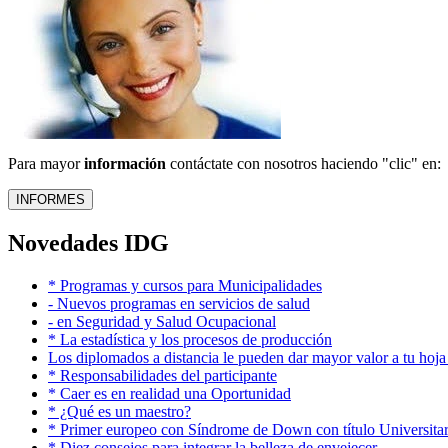
Para mayor
información
contáctate con nosotros haciendo "clic" en:
Novedades IDG
* Programas y cursos para Municipalidades
- Nuevos programas en servicios de salud
- en Seguridad y Salud Ocupacional
* La estadística y los procesos de producción
Los diplomados a distancia le pueden dar mayor valor a tu hoja
* Responsabilidades del participante
* Caer es en realidad una Oportunidad
* ¿Qué es un maestro?
* Primer europeo con Síndrome de Down con título Universitar
* Diez consejos para integrar la belleza de envejecer