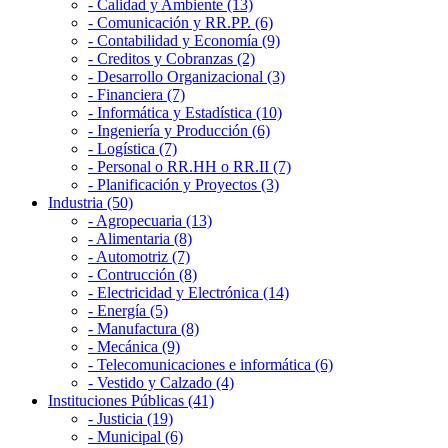
- Calidad y Ambiente (13)
- Comunicación y RR.PP. (6)
- Contabilidad y Economía (9)
- Creditos y Cobranzas (2)
- Desarrollo Organizacional (3)
- Financiera (7)
- Informática y Estadística (10)
- Ingeniería y Producción (6)
- Logística (7)
- Personal o RR.HH o RR.II (7)
- Planificación y Proyectos (3)
Industria (50)
- Agropecuaria (13)
- Alimentaria (8)
- Automotriz (7)
- Contrucción (8)
- Electricidad y Electrónica (14)
- Energía (5)
- Manufactura (8)
- Mecánica (9)
- Telecomunicaciones e informática (6)
- Vestido y Calzado (4)
Instituciones Públicas (41)
- Justicia (19)
- Municipal (6)