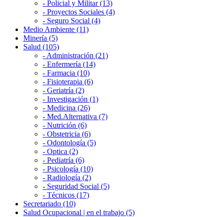
- Policial y Militar (13)
- Proyectos Sociales (4)
- Seguro Social (4)
Medio Ambiente (11)
Minería (5)
Salud (105)
- Administración (21)
- Enfermería (14)
- Farmacia (10)
- Fisioterapia (6)
- Geriatría (2)
- Investigación (1)
- Medicina (26)
- Med.Alternativa (7)
- Nutrición (6)
- Obstetricia (6)
- Odontología (5)
- Optica (2)
- Pediatría (6)
- Psicología (10)
- Radiología (2)
- Seguridad Social (5)
- Técnicos (17)
Secretariado (10)
Salud Ocupacional | en el trabajo (5)