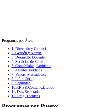
Programas por Área:
1. Dirección y Gerencia
2. Gestión y Admin.
3. Desarrollo Docente
4. Servicios de Salud
5. Contabilidad, Ambiente
6. Asuntos Jurídicos
7. Ventas, Mercadotec.
8. Informática
9. Seguridad
10.RR.PP.,Comunic.Bibliot.
11. Des. Secretarial
12. Prog. Técnicos
Programas por Puesto: