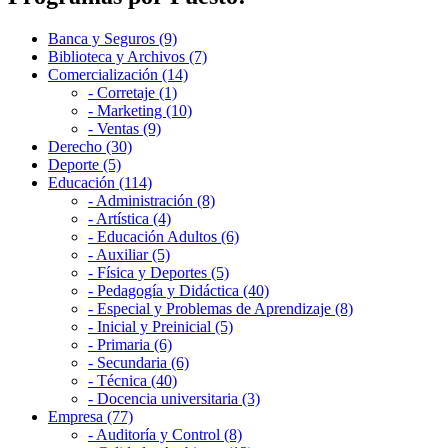
Banca y Seguros (9)
Biblioteca y Archivos (7)
Comercialización (14)
- Corretaje (1)
- Marketing (10)
- Ventas (9)
Derecho (30)
Deporte (5)
Educación (114)
- Administración (8)
- Artística (4)
- Educación Adultos (6)
- Auxiliar (5)
- Física y Deportes (5)
- Pedagogía y Didáctica (40)
- Especial y Problemas de Aprendizaje (8)
- Inicial y Preinicial (5)
- Primaria (6)
- Secundaria (6)
- Técnica (40)
- Docencia universitaria (3)
Empresa (77)
- Auditoría y Control (8)