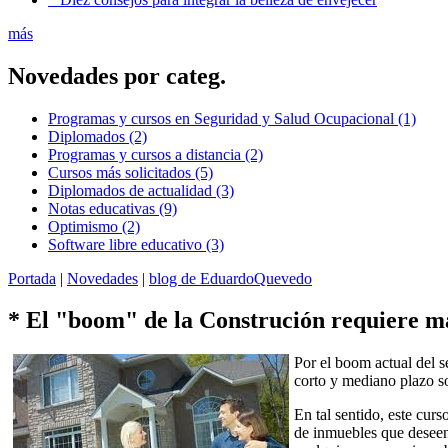
más
Novedades por categ.
Programas y cursos en Seguridad y Salud Ocupacional (1)
Diplomados (2)
Programas y cursos a distancia (2)
Cursos más solicitados (5)
Diplomados de actualidad (3)
Notas educativas (9)
Optimismo (2)
Software libre educativo (3)
Portada
|
Novedades
|
blog de EduardoQuevedo
* El "boom" de la Construción requie
Por el boom actual del s
corto y mediano plazo s
En tal sentido, este curs
de inmuebles que deseen 